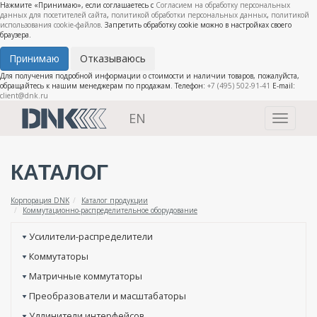
Нажмите «Принимаю», если соглашаетесь с
Согласием на обработку персональных
данных для посетителей сайта
,
политикой обработки персональных данных
,
политикой
использования cookie-файлов
. Запретить обработку cookie можно в настройках своего
браузера.
Принимаю
Отказываюсь
Для получения подробной информации о стоимости и наличии товаров, пожалуйста,
обращайтесь к нашим менеджерам по продажам. Телефон:
+7 (495) 502-91-41
E-mail:
client@dnk.ru
EN
Toggle
navigati
КАТАЛОГ
Корпорация DNK
Каталог продукции
Коммутационно-распределительное оборудование
Усилители-распределители
Коммутаторы
Матричные коммутаторы
Преобразователи и масштабаторы
Удлинители интерфейсов