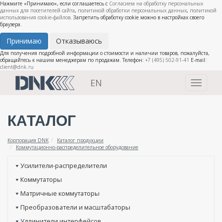
Нажмите «Принимаю», если соглашаетесь с
Согласием на обработку персональных
данных для посетителей сайта
,
политикой обработки персональных данных
,
политикой
использования cookie-файлов
. Запретить обработку cookie можно в настройках своего
браузера.
Принимаю
Отказываюсь
Для получения подробной информации о стоимости и наличии товаров, пожалуйста,
обращайтесь к нашим менеджерам по продажам. Телефон:
+7 (495) 502-91-41
E-mail:
client@dnk.ru
EN
Toggle
navigati
КАТАЛОГ
Корпорация DNK
Каталог продукции
Коммутационно-распределительное оборудование
Усилители-распределители
Коммутаторы
Матричные коммутаторы
Преобразователи и масштабаторы
Удлинители интерфейсов