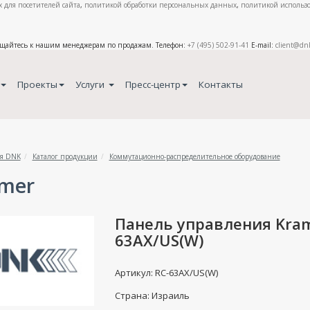
 для посетителей сайта
,
политикой обработки персональных данных
,
политикой использо
ащайтесь к нашим менеджерам по продажам. Телефон:
+7 (495) 502-91-41
E-mail:
client@dn
Проекты
Услуги
Пресс-центр
Контакты
я DNK
Каталог продукции
Коммутационно-распределительное оборудование
mer
Панель управления Kram
63AX/US(W)
Артикул: RC-63AX/US(W)
Страна: Израиль