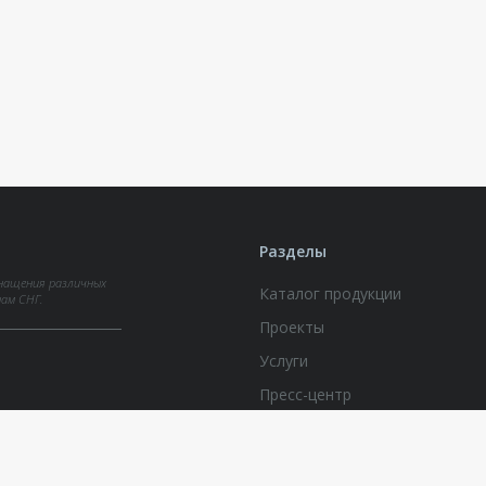
Разделы
нащения различных
Каталог продукции
нам СНГ.
Проекты
Услуги
Пресс-центр
Документы по вопросам обра
персональных данных