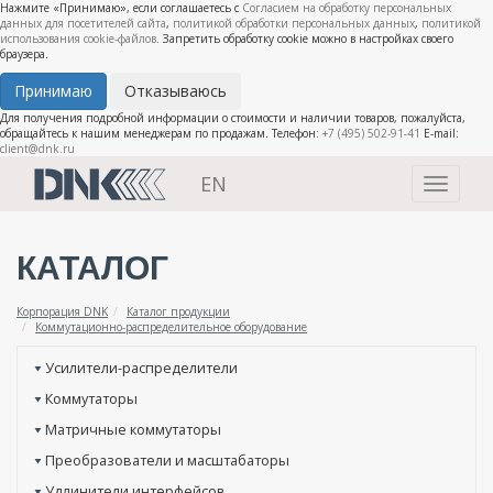
Нажмите «Принимаю», если соглашаетесь с
Согласием на обработку персональных
данных для посетителей сайта
,
политикой обработки персональных данных
,
политикой
использования cookie-файлов
. Запретить обработку cookie можно в настройках своего
браузера.
Принимаю
Отказываюсь
Для получения подробной информации о стоимости и наличии товаров, пожалуйста,
обращайтесь к нашим менеджерам по продажам. Телефон:
+7 (495) 502-91-41
E-mail:
client@dnk.ru
EN
Toggle
navigati
КАТАЛОГ
Корпорация DNK
Каталог продукции
Коммутационно-распределительное оборудование
Усилители-распределители
Коммутаторы
Матричные коммутаторы
Преобразователи и масштабаторы
Удлинители интерфейсов