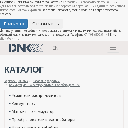
Нажмите «Принимаю», если соглашаетесь с
Согласием на обработку персональных
данных для посетителей сайта
,
политикой обработки персональных данных
,
политикой
использования cookie-файлов
. Запретить обработку cookie можно в настройках своего
браузера.
Принимаю
Отказываюсь
Для получения подробной информации о стоимости и наличии товаров, пожалуйста,
обращайтесь к нашим менеджерам по продажам. Телефон:
+7 (495) 502-91-41
E-mail:
client@dnk.ru
EN
Toggle
navigati
КАТАЛОГ
Корпорация DNK
Каталог продукции
Коммутационно-распределительное оборудование
Усилители-распределители
Коммутаторы
Матричные коммутаторы
Преобразователи и масштабаторы
Удлинители интерфейсов