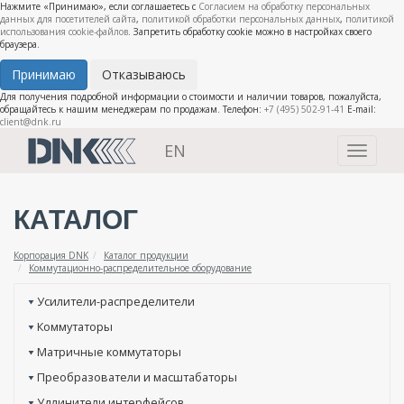
Нажмите «Принимаю», если соглашаетесь с
Согласием на обработку персональных
данных для посетителей сайта
,
политикой обработки персональных данных
,
политикой
использования cookie-файлов
. Запретить обработку cookie можно в настройках своего
браузера.
Принимаю
Отказываюсь
Для получения подробной информации о стоимости и наличии товаров, пожалуйста,
обращайтесь к нашим менеджерам по продажам. Телефон:
+7 (495) 502-91-41
E-mail:
client@dnk.ru
EN
Toggle
navigati
КАТАЛОГ
Корпорация DNK
Каталог продукции
Коммутационно-распределительное оборудование
Усилители-распределители
Коммутаторы
Матричные коммутаторы
Преобразователи и масштабаторы
Удлинители интерфейсов