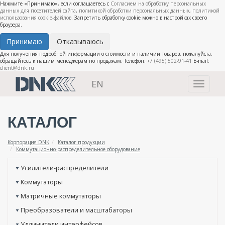
Нажмите «Принимаю», если соглашаетесь с
Согласием на обработку персональных
данных для посетителей сайта
,
политикой обработки персональных данных
,
политикой
использования cookie-файлов
. Запретить обработку cookie можно в настройках своего
браузера.
Принимаю
Отказываюсь
Для получения подробной информации о стоимости и наличии товаров, пожалуйста,
обращайтесь к нашим менеджерам по продажам. Телефон:
+7 (495) 502-91-41
E-mail:
client@dnk.ru
EN
Toggle
navigati
КАТАЛОГ
Корпорация DNK
Каталог продукции
Коммутационно-распределительное оборудование
Усилители-распределители
Коммутаторы
Матричные коммутаторы
Преобразователи и масштабаторы
Удлинители интерфейсов