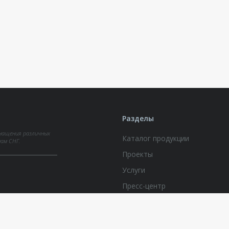
Разделы
нащения различных
Каталог продукции
нам СНГ.
Проекты
Услуги
Пресс-центр
Документы по вопросам обра
персональных данных