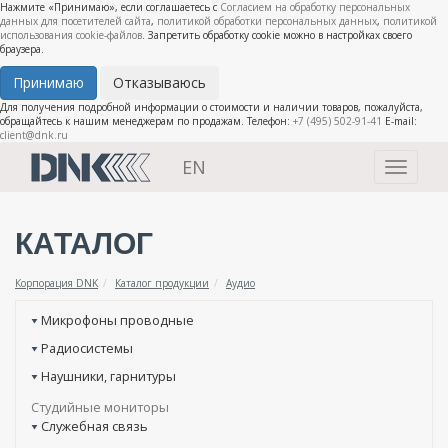
Нажмите «Принимаю», если соглашаетесь с
Согласием на обработку персональных
данных для посетителей сайта
,
политикой обработки персональных данных
,
политикой
использования cookie-файлов
. Запретить обработку cookie можно в настройках своего
браузера.
Принимаю
Отказываюсь
Для получения подробной информации о стоимости и наличии товаров, пожалуйста,
обращайтесь к нашим менеджерам по продажам. Телефон:
+7 (495) 502-91-41
E-mail:
client@dnk.ru
EN
Toggle
navigati
КАТАЛОГ
Корпорация DNK
Каталог продукции
Аудио
Микрофоны проводные
Радиосистемы
Наушники, гарнитуры
Студийные мониторы
Служебная связь