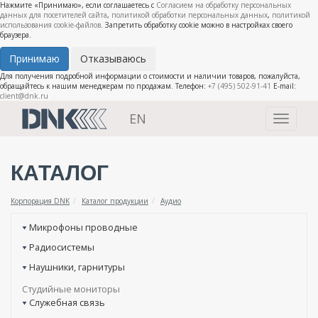
Нажмите «Принимаю», если соглашаетесь с
Согласием на обработку персональных
данных для посетителей сайта
,
политикой обработки персональных данных
,
политикой
использования cookie-файлов
. Запретить обработку cookie можно в настройках своего
браузера.
Принимаю
Отказываюсь
Для получения подробной информации о стоимости и наличии товаров, пожалуйста,
обращайтесь к нашим менеджерам по продажам. Телефон:
+7 (495) 502-91-41
E-mail:
client@dnk.ru
EN
Toggle
navigati
КАТАЛОГ
Корпорация DNK
Каталог продукции
Аудио
Микрофоны проводные
Радиосистемы
Наушники, гарнитуры
Студийные мониторы
Служебная связь