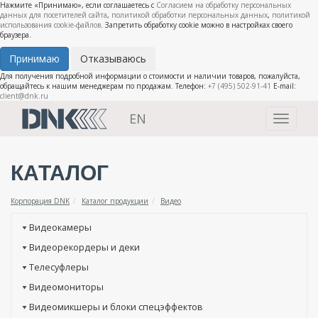
Нажмите «Принимаю», если соглашаетесь с
Согласием на обработку персональных
данных для посетителей сайта
,
политикой обработки персональных данных
,
политикой
использования cookie-файлов
. Запретить обработку cookie можно в настройках своего
браузера.
Принимаю
Отказываюсь
Для получения подробной информации о стоимости и наличии товаров, пожалуйста,
обращайтесь к нашим менеджерам по продажам. Телефон:
+7 (495) 502-91-41
E-mail:
client@dnk.ru
EN
Toggle
navigati
КАТАЛОГ
Корпорация DNK
Каталог продукции
Видео
Видеокамеры
Видеорекордеры и деки
Телесуфлеры
Видеомониторы
Видеомикшеры и блоки спецэффектов