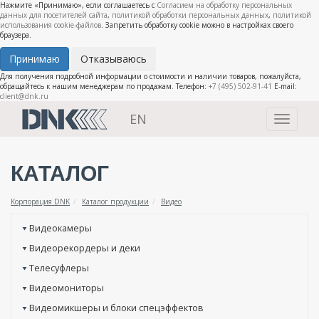
Нажмите «Принимаю», если соглашаетесь с
Согласием на обработку персональных
данных для посетителей сайта
,
политикой обработки персональных данных
,
политикой
использования cookie-файлов
. Запретить обработку cookie можно в настройках своего
браузера.
Принимаю
Отказываюсь
Для получения подробной информации о стоимости и наличии товаров, пожалуйста,
обращайтесь к нашим менеджерам по продажам. Телефон:
+7 (495) 502-91-41
E-mail:
client@dnk.ru
EN
Toggle
navigati
КАТАЛОГ
Корпорация DNK
Каталог продукции
Видео
Видеокамеры
Видеорекордеры и деки
Телесуфлеры
Видеомониторы
Видеомикшеры и блоки спецэффектов