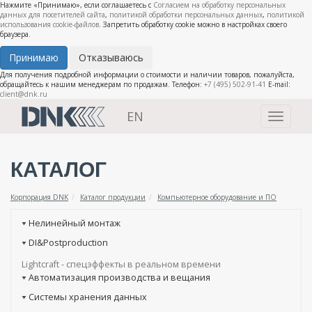
Нажмите «Принимаю», если соглашаетесь с
Согласием на обработку персональных
данных для посетителей сайта
,
политикой обработки персональных данных
,
политикой
использования cookie-файлов
. Запретить обработку cookie можно в настройках своего
браузера.
Принимаю
Отказываюсь
Для получения подробной информации о стоимости и наличии товаров, пожалуйста,
обращайтесь к нашим менеджерам по продажам. Телефон:
+7 (495) 502-91-41
E-mail:
client@dnk.ru
EN
Toggle
navigati
КАТАЛОГ
Корпорация DNK
Каталог продукции
Компьютерное оборудование и ПО
Нелинейный монтаж
DI&Postproduction
Lightcraft - cпецэффекты в реальном времени
Автоматизация производства и вещания
Системы хранения данных