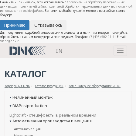
Нажмите «Принимаю», если соглашаетесь с
Согласием на обработку персональных
данных для посетителей сайта
,
политикой обработки персональных данных
,
политикой
использования cookie-файлов
. Запретить обработку cookie можно в настройках своего
браузера.
Принимаю
Отказываюсь
Для получения подробной информации о стоимости и наличии товаров, пожалуйста,
обращайтесь к нашим менеджерам по продажам. Телефон:
+7 (495) 502-91-41
E-mail:
client@dnk.ru
EN
Toggle
navigati
КАТАЛОГ
Корпорация DNK
Каталог продукции
Компьютерное оборудование и ПО
Нелинейный монтаж
DI&Postproduction
Lightcraft - cпецэффекты в реальном времени
Автоматизация производства и вещания
Автоматизация
Newsroom