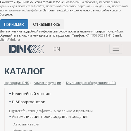
Нажмите «Принимаю», если соглашаетесь с
Согласием на обработку персональных
данных для посетителей сайта
,
политикой обработки персональных данных
,
политикой
использования cookie-файлов
. Запретить обработку cookie можно в настройках своего
браузера.
Принимаю
Отказываюсь
Для получения подробной информации о стоимости и наличии товаров, пожалуйста,
обращайтесь к нашим менеджерам по продажам. Телефон:
+7 (495) 502-91-41
E-mail:
client@dnk.ru
EN
Toggle
navigati
КАТАЛОГ
Корпорация DNK
Каталог продукции
Компьютерное оборудование и ПО
Нелинейный монтаж
DI&Postproduction
Lightcraft - cпецэффекты в реальном времени
Автоматизация производства и вещания
Автоматизация
Newsroom