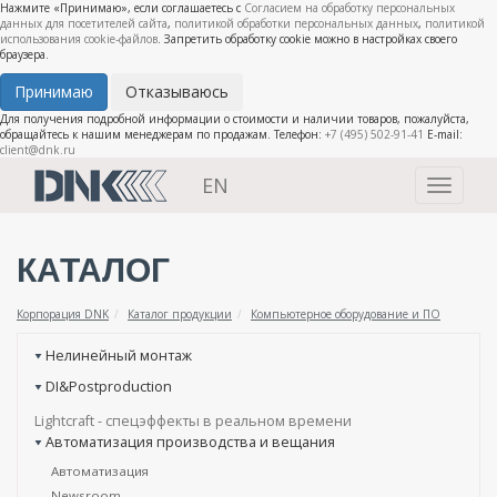
Нажмите «Принимаю», если соглашаетесь с
Согласием на обработку персональных
данных для посетителей сайта
,
политикой обработки персональных данных
,
политикой
использования cookie-файлов
. Запретить обработку cookie можно в настройках своего
браузера.
Принимаю
Отказываюсь
Для получения подробной информации о стоимости и наличии товаров, пожалуйста,
обращайтесь к нашим менеджерам по продажам. Телефон:
+7 (495) 502-91-41
E-mail:
client@dnk.ru
EN
Toggle
navigati
КАТАЛОГ
Корпорация DNK
Каталог продукции
Компьютерное оборудование и ПО
Нелинейный монтаж
DI&Postproduction
Lightcraft - cпецэффекты в реальном времени
Автоматизация производства и вещания
Автоматизация
Newsroom