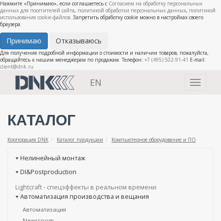
Нажмите «Принимаю», если соглашаетесь с
Согласием на обработку персональных
данных для посетителей сайта
,
политикой обработки персональных данных
,
политикой
использования cookie-файлов
. Запретить обработку cookie можно в настройках своего
браузера.
Принимаю
Отказываюсь
Для получения подробной информации о стоимости и наличии товаров, пожалуйста,
обращайтесь к нашим менеджерам по продажам. Телефон:
+7 (495) 502-91-41
E-mail:
client@dnk.ru
EN
Toggle
navigati
КАТАЛОГ
Корпорация DNK
Каталог продукции
Компьютерное оборудование и ПО
Нелинейный монтаж
DI&Postproduction
Lightcraft - cпецэффекты в реальном времени
Автоматизация производства и вещания
Автоматизация
Newsroom