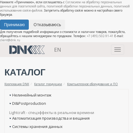
Нажмите «Принимаю», если соглашаетесь с
Согласием на обработку персональных
данных для посетителей сайта
,
политикой обработки персональных данных
,
политикой
использования cookie-файлов
. Запретить обработку cookie можно в настройках своего
браузера.
Принимаю
Отказываюсь
Для получения подробной информации о стоимости и наличии товаров, пожалуйста,
обращайтесь к нашим менеджерам по продажам. Телефон:
+7 (495) 502-91-41
E-mail:
client@dnk.ru
EN
Toggle
navigati
КАТАЛОГ
Корпорация DNK
Каталог продукции
Компьютерное оборудование и ПО
Нелинейный монтаж
DI&Postproduction
Lightcraft - cпецэффекты в реальном времени
Автоматизация производства и вещания
Системы хранения данных