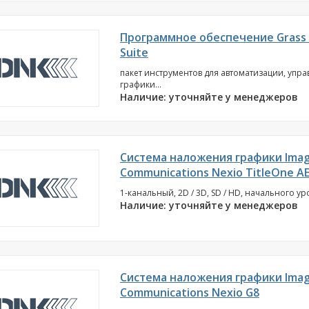
Программное обеспечение Grass V
Suite
пакет инструментов для автоматизации, упра
графики...
Наличие: уточняйте у менеджеров
Система наложения графики Imag
Communications Nexio TitleOne A
1-канальный, 2D / 3D, SD / HD, начального уро
Наличие: уточняйте у менеджеров
Система наложения графики Imag
Communications Nexio G8