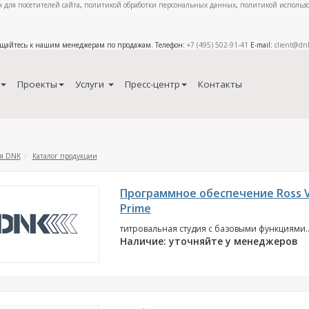
 для посетителей сайта
,
политикой обработки персональных данных
,
политикой использо
ащайтесь к нашим менеджерам по продажам. Телефон:
+7 (495) 502-91-41
E-mail:
client@dn
Проекты
Услуги
Пресс-центр
Контакты
я DNK
Каталог продукции
Программное обеспечение Ross V
Prime
титровальная студия с базовыми функциями..
Наличие: уточняйте у менеджеров