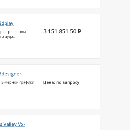
3dplay
3 151 851.50
P
ра в реальном
ауди......
3designer
Цена: по запросу
и 3-мерной графики
 Valley Vx-