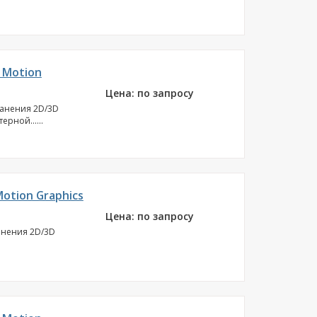
 Motion
Цена: по запросу
ранения 2D/3D
рной......
otion Graphics
Цена: по запросу
анения 2D/3D