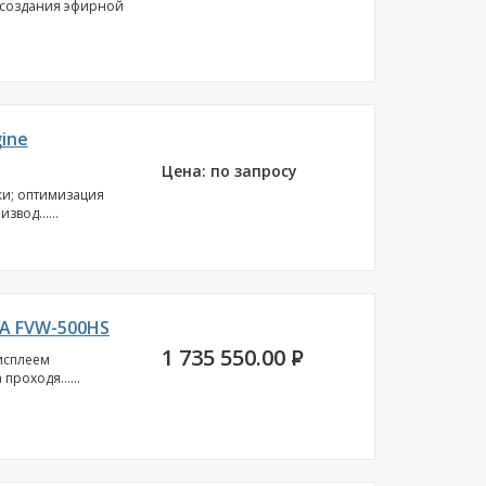
я создания эфирной
ine
Цена: по запросу
ки; оптимизация
вод......
 A FVW-500HS
1 735 550.00
P
исплеем
роходя......