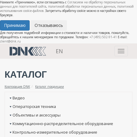
Нажмите «Принимаю», если соглашаетесь с
Согласием на обработку персональных
данных для посетителей сайта
,
политикой обработки персональных данных
,
политикой
использования cookie-файлов
. Запретить обработку cookie можно в настройках своего
браузера.
Принимаю
Отказываюсь
Для получения подробной информации о стоимости и наличии товаров, пожалуйста,
обращайтесь к нашим менеджерам по продажам. Телефон:
+7 (495) 502-91-41
E-mail:
client@dnk.ru
EN
Toggle
navigati
КАТАЛОГ
Корпорация DNK
Каталог продукции
Видео
Операторская техника
Объективы и аксессуары
Коммутационно-распределительное оборудование
Контрольно-измерительное оборудование