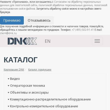
Нажмите «Принимаю», если соглашаетесь с
Согласием на обработку персональных
данных для посетителей сайта
,
политикой обработки персональных данных
,
политикой
использования cookie-файлов
. Запретить обработку cookie можно в настройках своего
браузера.
Принимаю
Отказываюсь
Для получения подробной информации о стоимости и наличии товаров, пожалуйста,
обращайтесь к нашим менеджерам по продажам. Телефон:
+7 (495) 502-91-41
E-mail:
client@dnk.ru
EN
Toggle
navigati
КАТАЛОГ
Корпорация DNK
Каталог продукции
Видео
Операторская техника
Объективы и аксессуары
Коммутационно-распределительное оборудование
Контрольно-измерительное оборудование